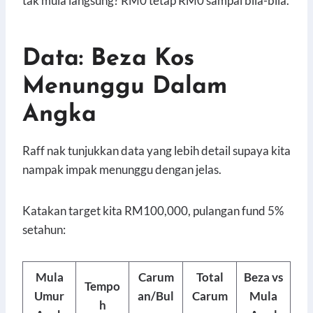
tak mula langsung? RM0 tetap RM0 sampai bila-bila.
Data: Beza Kos
Menunggu Dalam
Angka
Raff nak tunjukkan data yang lebih detail supaya kita
nampak impak menunggu dengan jelas.
Katakan target kita RM100,000, pulangan fund 5%
setahun:
Mula
Carum
Total
Beza vs
Tempo
Umur
an/Bul
Carum
Mula
h