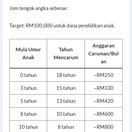
Jom tengok angka sebenar.
Target: RM100,000 untuk dana pendidikan anak.
Anggaran
Mula Umur
Tahun
Caruman/Bul
Anak
Mencarum
an
0 tahun
18 tahun
~RM250
3 tahun
15 tahun
~RM330
5 tahun
13 tahun
~RM420
8 tahun
10 tahun
~RM600
10 tahun
8 tahun
~RM800