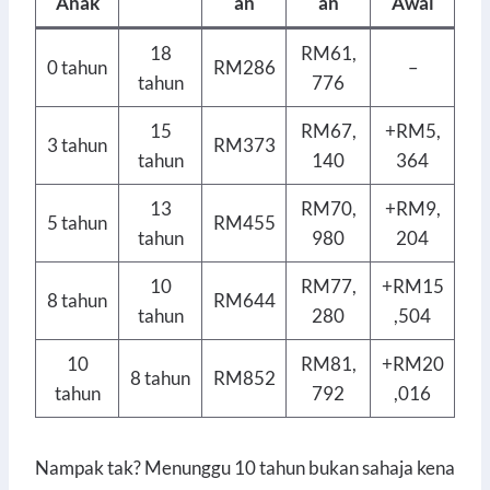
Anak
an
an
Awal
18
RM61,
0 tahun
RM286
–
tahun
776
15
RM67,
+RM5,
3 tahun
RM373
tahun
140
364
13
RM70,
+RM9,
5 tahun
RM455
tahun
980
204
10
RM77,
+RM15
8 tahun
RM644
tahun
280
,504
10
RM81,
+RM20
8 tahun
RM852
tahun
792
,016
Nampak tak? Menunggu 10 tahun bukan sahaja kena