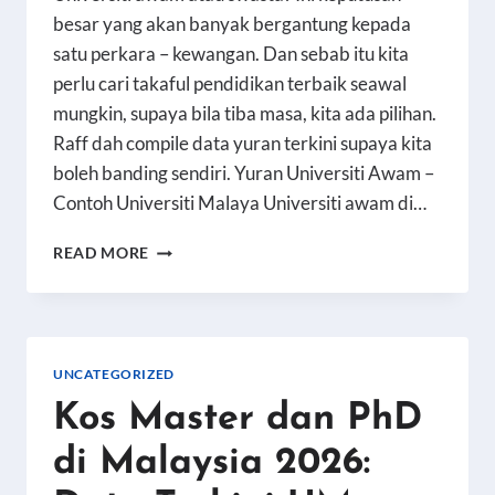
besar yang akan banyak bergantung kepada
satu perkara – kewangan. Dan sebab itu kita
perlu cari takaful pendidikan terbaik seawal
mungkin, supaya bila tiba masa, kita ada pilihan.
Raff dah compile data yuran terkini supaya kita
boleh banding sendiri. Yuran Universiti Awam –
Contoh Universiti Malaya Universiti awam di…
YURAN
READ MORE
UNIVERSITI
AWAM
VS
SWASTA
MALAYSIA
UNCATEGORIZED
2026:
Kos Master dan PhD
BEZA
KOS
di Malaysia 2026:
SEBENAR