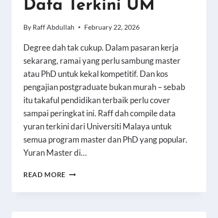
Data Terkini UM
By
Raff Abdullah
February 22, 2026
Degree dah tak cukup. Dalam pasaran kerja
sekarang, ramai yang perlu sambung master
atau PhD untuk kekal kompetitif. Dan kos
pengajian postgraduate bukan murah – sebab
itu takaful pendidikan terbaik perlu cover
sampai peringkat ini. Raff dah compile data
yuran terkini dari Universiti Malaya untuk
semua program master dan PhD yang popular.
Yuran Master di…
KOS
READ MORE
MASTER
DAN
PHD
DI