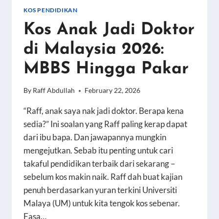
MALAYSIA
KOS PENDIDIKAN
2026:
Kos Anak Jadi Doktor
DATA
TERKINI
di Malaysia 2026:
UM
MBBS Hingga Pakar
By
Raff Abdullah
February 22, 2026
“Raff, anak saya nak jadi doktor. Berapa kena
sedia?” Ini soalan yang Raff paling kerap dapat
dari ibu bapa. Dan jawapannya mungkin
mengejutkan. Sebab itu penting untuk cari
takaful pendidikan terbaik dari sekarang –
sebelum kos makin naik. Raff dah buat kajian
penuh berdasarkan yuran terkini Universiti
Malaya (UM) untuk kita tengok kos sebenar.
Fasa…