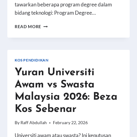
tawarkan beberapa program degree dalam
bidang teknologi: Program Degree…
KOS
READ MORE
BELAJAR
IT,
AI
&
DATA
KOS PENDIDIKAN
SCIENCE
Yuran Universiti
DI
MALAYSIA
Awam vs Swasta
2026
Malaysia 2026: Beza
Kos Sebenar
By
Raff Abdullah
February 22, 2026
Universiti awam atau swasta? Ini keputusan