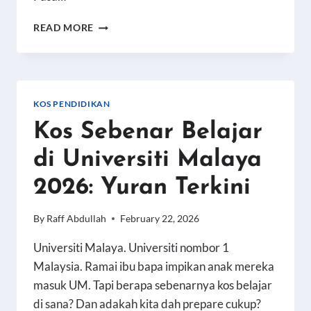
KOS
READ MORE
ANAK
JADI
DOKTOR
DI
MALAYSIA
KOS PENDIDIKAN
2026:
Kos Sebenar Belajar
MBBS
HINGGA
di Universiti Malaya
PAKAR
2026: Yuran Terkini
By
Raff Abdullah
February 22, 2026
Universiti Malaya. Universiti nombor 1
Malaysia. Ramai ibu bapa impikan anak mereka
masuk UM. Tapi berapa sebenarnya kos belajar
di sana? Dan adakah kita dah prepare cukup?