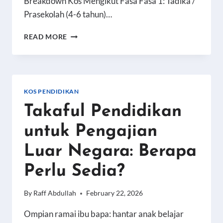
Breakdown Kos Mengikut Fasa Fasa 1: Tadika /
Prasekolah (4-6 tahun)…
BERAPA
READ MORE
KOS
SEBENAR
PENDIDIKAN
ANAK
DARI
KOS PENDIDIKAN
TADIKA
Takaful Pendidikan
SAMPAI
UNIVERSITI?
untuk Pengajian
Luar Negara: Berapa
Perlu Sedia?
By
Raff Abdullah
February 22, 2026
Ompian ramai ibu bapa: hantar anak belajar