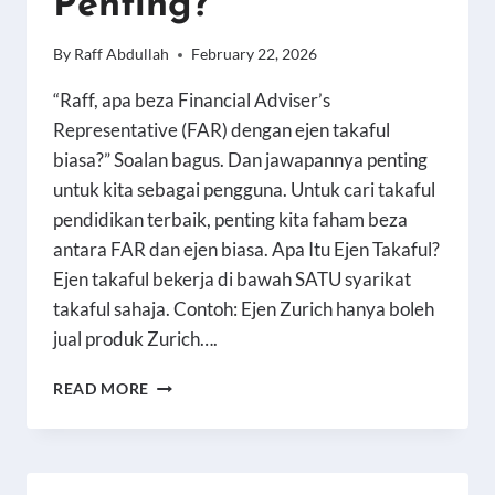
Penting?
By
Raff Abdullah
February 22, 2026
“Raff, apa beza Financial Adviser’s
Representative (FAR) dengan ejen takaful
biasa?” Soalan bagus. Dan jawapannya penting
untuk kita sebagai pengguna. Untuk cari takaful
pendidikan terbaik, penting kita faham beza
antara FAR dan ejen biasa. Apa Itu Ejen Takaful?
Ejen takaful bekerja di bawah SATU syarikat
takaful sahaja. Contoh: Ejen Zurich hanya boleh
jual produk Zurich….
FINANCIAL
READ MORE
ADVISER’S
REPRESENTATIVE (FAR)
VS
EJEN