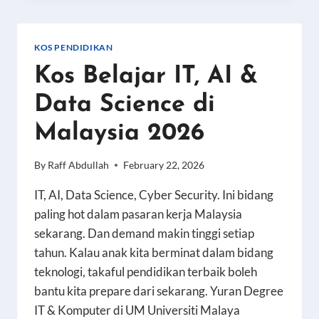
ANAK
YANG
CUKUP?
KOS PENDIDIKAN
DATA
Kos Belajar IT, AI &
SEBENAR
2026
Data Science di
Malaysia 2026
By
Raff Abdullah
February 22, 2026
IT, AI, Data Science, Cyber Security. Ini bidang
paling hot dalam pasaran kerja Malaysia
sekarang. Dan demand makin tinggi setiap
tahun. Kalau anak kita berminat dalam bidang
teknologi, takaful pendidikan terbaik boleh
bantu kita prepare dari sekarang. Yuran Degree
IT & Komputer di UM Universiti Malaya