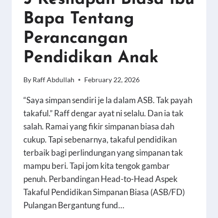
SEDIA?
Bapa Tentang
Perancangan
Pendidikan Anak
By
Raff Abdullah
February 22, 2026
“Saya simpan sendiri je la dalam ASB. Tak payah
takaful.” Raff dengar ayat ni selalu. Dan ia tak
salah. Ramai yang fikir simpanan biasa dah
cukup. Tapi sebenarnya, takaful pendidikan
terbaik bagi perlindungan yang simpanan tak
mampu beri. Tapi jom kita tengok gambar
penuh. Perbandingan Head-to-Head Aspek
Takaful Pendidikan Simpanan Biasa (ASB/FD)
Pulangan Bergantung fund…