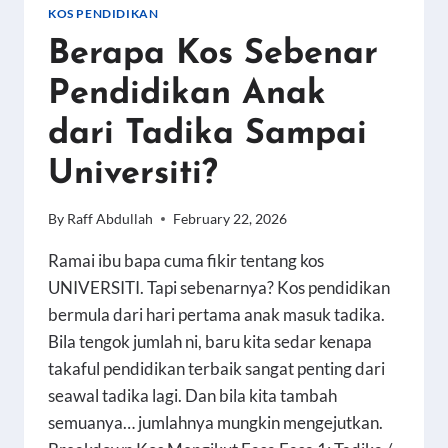
TAKAFUL:
KOS PENDIDIKAN
APA
Berapa Kos Sebenar
BEZA
DAN
Pendidikan Anak
KENAPA
IA
dari Tadika Sampai
PENTING?
Universiti?
By
Raff Abdullah
February 22, 2026
Ramai ibu bapa cuma fikir tentang kos
UNIVERSITI. Tapi sebenarnya? Kos pendidikan
bermula dari hari pertama anak masuk tadika.
Bila tengok jumlah ni, baru kita sedar kenapa
takaful pendidikan terbaik sangat penting dari
seawal tadika lagi. Dan bila kita tambah
semuanya… jumlahnya mungkin mengejutkan.