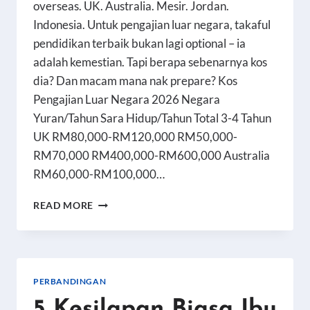
overseas. UK. Australia. Mesir. Jordan.
Indonesia. Untuk pengajian luar negara, takaful
pendidikan terbaik bukan lagi optional – ia
adalah kemestian. Tapi berapa sebenarnya kos
dia? Dan macam mana nak prepare? Kos
Pengajian Luar Negara 2026 Negara
Yuran/Tahun Sara Hidup/Tahun Total 3-4 Tahun
UK RM80,000-RM120,000 RM50,000-
RM70,000 RM400,000-RM600,000 Australia
RM60,000-RM100,000…
TAKAFUL
READ MORE
PENDIDIKAN
UNTUK
PENGAJIAN
LUAR
NEGARA:
PERBANDINGAN
BERAPA
5 Kesilapan Biasa Ibu
PERLU