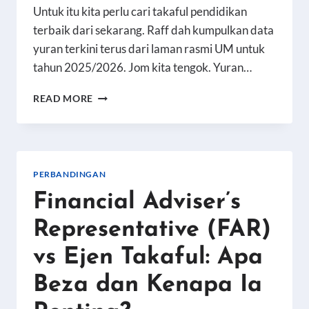
Untuk itu kita perlu cari takaful pendidikan
terbaik dari sekarang. Raff dah kumpulkan data
yuran terkini terus dari laman rasmi UM untuk
tahun 2025/2026. Jom kita tengok. Yuran…
KOS
READ MORE
SEBENAR
BELAJAR
DI
UNIVERSITI
MALAYA
PERBANDINGAN
2026:
Financial Adviser’s
YURAN
TERKINI
Representative (FAR)
vs Ejen Takaful: Apa
Beza dan Kenapa Ia