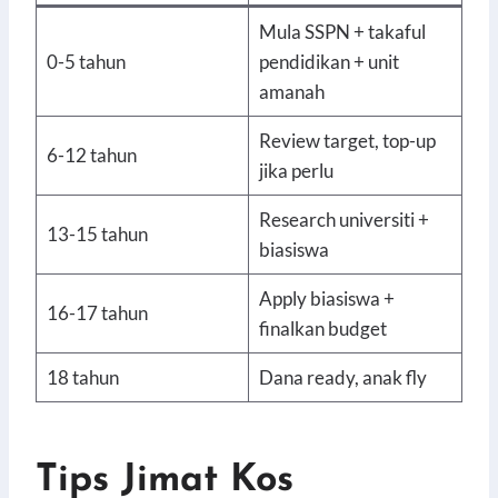
Mula SSPN + takaful
0-5 tahun
pendidikan + unit
amanah
Review target, top-up
6-12 tahun
jika perlu
Research universiti +
13-15 tahun
biasiswa
Apply biasiswa +
16-17 tahun
finalkan budget
18 tahun
Dana ready, anak fly
Tips Jimat Kos